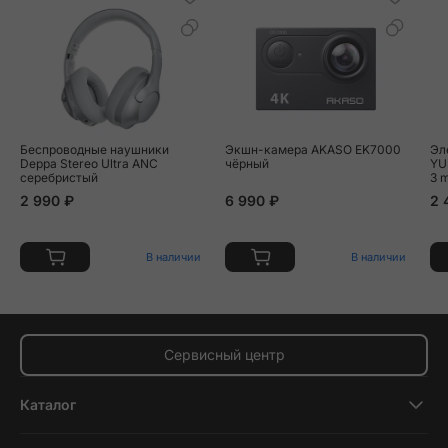
Беспроводные наушники
Экшн-камера AKASO EK7000
Эл
Deppa Stereo Ultra ANC
чёрный
YU
серебристый
3 
2 990 ₽
6 990 ₽
2 
В наличии
В наличии
Сервисный центр
Каталог
Смартфоны