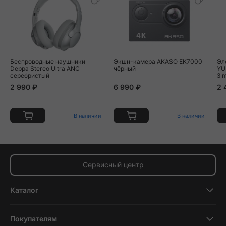
Беспроводные наушники
Экшн-камера AKASO EK7000
Эл
Deppa Stereo Ultra ANC
чёрный
YU
серебристый
3 
2 990 ₽
6 990 ₽
2 
В наличии
В наличии
Сервисный центр
Каталог
Смартфоны
Покупателям
Планшеты