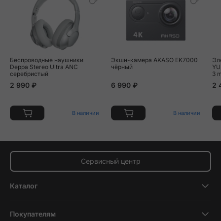
Беспроводные наушники
Экшн-камера AKASO EK7000
Эл
Deppa Stereo Ultra ANC
чёрный
YU
серебристый
3 
2 990 ₽
6 990 ₽
2 
В наличии
В наличии
Сервисный центр
Каталог
Смартфоны
Покупателям
Планшеты