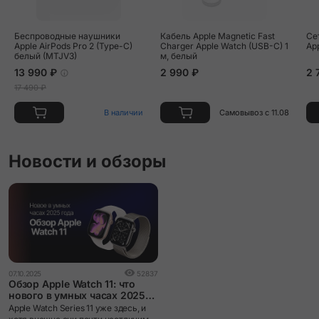
Vert Moyen/Noir Double Tour "Animaux Bandana" Attelage
Беспроводные наушники
Кабель Apple Magnetic Fast
Се
Animaux Bandana Strap
Apple AirPods Pro 2 (Type-C)
Charger Apple Watch (USB-C) 1
Ap
белый (MTJV3)
м, белый
13 990 ₽
2 990 ₽
2 
Vert Peppermint Single Tour Strap
17 490 ₽
В наличии
Самовывоз с 11.08
Новости и обзоры
07.10.2025
52837
Обзор Apple Watch 11: что
нового в умных часах 2025
года
Apple Watch Series 11 уже здесь, и