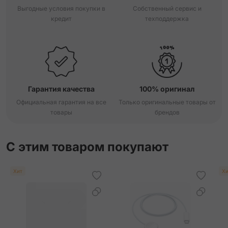
Выгодные условия покупки в
Собственный сервис и
кредит
техподдержка
Orange Field Double Tour Hapi Strap
Orange Single Tour Attelage Strap
Orange Single Tour Deployment Buckle Kilim Strap
Гарантия качества
100% оригинал
Rouge Grenat/Vermillon Single Tour Twill Jump Attelage
Strap
Официальная гарантия на все
Только оригинальные товары от
товары
брендов
Rouge Radieux Double Tour Attelage Strap
С этим товаром покупают
Rouge Radieux Single Tour Strap
Хит
Хи
Sun Single Tour Attelage Strap
Vert Mangrove Single Tour Attelage Strap
Vert Mangrove Single Tour Strap