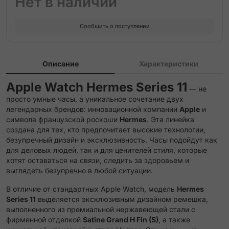
Нет в наличии
Etoupe Single Tour Attelage Strap
Сообщить о поступлении
Etoupe Single Tour Strap
Gold Double Tour Attelage Strap
Описание
Характеристики
Gold Double Tour Hapi Attelage Strap
Apple Watch Hermes Series 11
— не
просто умные часы, а уникальное сочетание двух
Gold Double Tour Hapi Strap
легендарных брендов: инновационной компании
Apple
и
символа французской роскоши
Hermes
. Эта линейка
Gold Single Tour Attelage Strap
создана для тех, кто предпочитает высокие технологии,
безупречный дизайн и эксклюзивность. Часы подойдут как
для деловых людей, так и для ценителей стиля, которые
Gold/Ecru Single Tour Toile H Strap
хотят оставаться на связи, следить за здоровьем и
выглядеть безупречно в любой ситуации.
Gris Single Tour Deployment Buckle Kilim Strap
В отличие от стандартных Apple Watch, модель
Hermes
Series 11
выделяется эксклюзивным дизайном ремешка,
Gris Single Tour Grand H Fin Strap
выполненного из премиальной нержавеющей стали с
фирменной отделкой
Satine Grand H Fin (S)
, а также
Gris Single Tour Grand H Strap