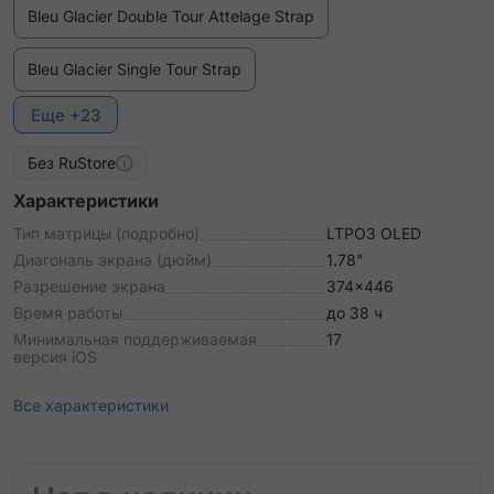
Bleu Glacier Double Tour Attelage Strap
Bleu Glacier Single Tour Strap
Еще +23
Bleu Lin Double Tour Attelage Strap
Без RuStore
Bleu Lin Single Tour Strap
Характеристики
Bleu Pastel Single Tour Deployment Buckle Kilim Strap
Тип матрицы (подробно)
LTPO3 OLED
Диагональ экрана (дюйм)
1.78"
Bleu du Nord/Noir Double Tour "Animaux Bandana"
Разрешение экрана
374x446
Attelage Animaux Bandana Strap
Время работы
до 38 ч
Минимальная поддерживаемая
17
Bordeaux Single Tour Deployment Buckle Kilim Strap
версия iOS
Craie Double Tour Hapi Strap
Все характеристики
Etoupe Double Tour Attelage Strap