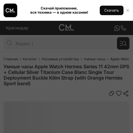
Скачай приложение,
Скачать
вся техника — в одном касании!
Краснодар
Главная
Каталог
Носимые устройства
Умные часы
Apple Watch
Умные часы Apple Watch Hermes Series 11 42mm GPS
+ Cellular Silver Titanium Case Blanc Single Tour
Deployment Buckle Kilim Strap (with Orange Hermès
Sport band)