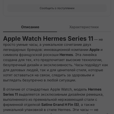
Сообщить о поступлении
Etoupe Single Tour Strap
Gold Double Tour Attelage Strap
Описание
Характеристики
Gold Double Tour Hapi Attelage Strap
Apple Watch Hermes Series 11
— не
просто умные часы, а уникальное сочетание двух
Gold Double Tour Hapi Strap
легендарных брендов: инновационной компании
Apple
и
символа французской роскоши
Hermes
. Эта линейка
Gold Single Tour Attelage Strap
создана для тех, кто предпочитает высокие технологии,
безупречный дизайн и эксклюзивность. Часы подойдут как
для деловых людей, так и для ценителей стиля, которые
Gold/Ecru Single Tour Toile H Strap
хотят оставаться на связи, следить за здоровьем и
выглядеть безупречно в любой ситуации.
Gris Single Tour Deployment Buckle Kilim Strap
В отличие от стандартных Apple Watch, модель
Hermes
Series 11
выделяется эксклюзивным дизайном ремешка,
Gris Single Tour Grand H Fin Strap
выполненного из премиальной нержавеющей стали с
фирменной отделкой
Satine Grand H Fin (S)
, а также
Gris Single Tour Grand H Strap
уникальной упаковкой в стиле Hermes. Эти часы — не