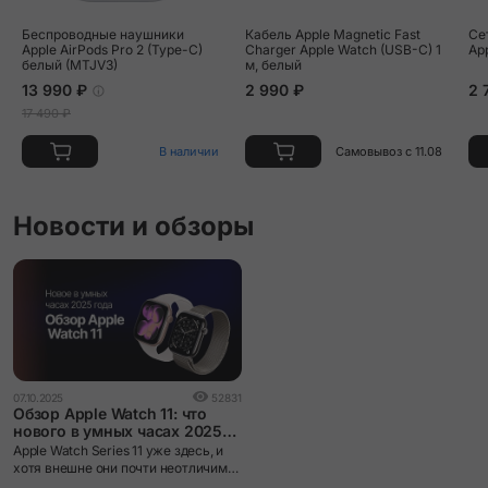
Vert Moyen/Noir Double Tour "Animaux Bandana" Attelage
Беспроводные наушники
Кабель Apple Magnetic Fast
Се
Animaux Bandana Strap
Apple AirPods Pro 2 (Type-C)
Charger Apple Watch (USB-C) 1
Ap
белый (MTJV3)
м, белый
13 990 ₽
2 990 ₽
2 
Vert Peppermint Single Tour Strap
17 490 ₽
В наличии
Самовывоз с 11.08
Новости и обзоры
07.10.2025
52831
Обзор Apple Watch 11: что
нового в умных часах 2025
года
Apple Watch Series 11 уже здесь, и
хотя внешне они почти неотличимы
от предыдущего поколения, внутри