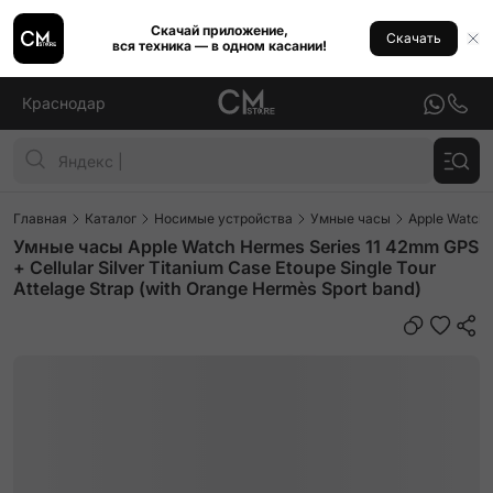
Скачай приложение,
Скачать
вся техника — в одном касании!
Краснодар
Главная
Каталог
Носимые устройства
Умные часы
Apple Watch
Умные часы Apple Watch Hermes Series 11 42mm GPS
+ Cellular Silver Titanium Case Etoupe Single Tour
Attelage Strap (with Orange Hermès Sport band)