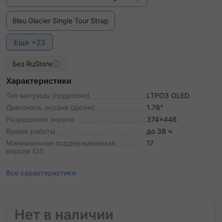
Bleu Glacier Single Tour Strap
Еще +23
Bleu Lin Double Tour Attelage Strap
Без RuStore
Bleu Lin Single Tour Strap
Характеристики
Bleu Pastel Single Tour Deployment Buckle Kilim Strap
Тип матрицы (подробно)
LTPO3 OLED
Диагональ экрана (дюйм)
1.78"
Bleu du Nord/Noir Double Tour "Animaux Bandana"
Разрешение экрана
374x446
Attelage Animaux Bandana Strap
Время работы
до 38 ч
Минимальная поддерживаемая
17
Bordeaux Single Tour Deployment Buckle Kilim Strap
версия iOS
Craie Double Tour Hapi Strap
Все характеристики
Etoupe Double Tour Attelage Strap
Нет в наличии
Etoupe Single Tour Attelage Strap