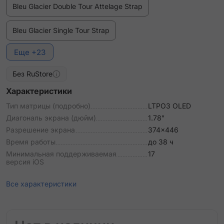
Bleu Glacier Double Tour Attelage Strap
Bleu Glacier Single Tour Strap
Еще +23
Bleu Lin Double Tour Attelage Strap
Без RuStore
Bleu Lin Single Tour Strap
Характеристики
Bleu Pastel Single Tour Deployment Buckle Kilim Strap
Тип матрицы (подробно)
LTPO3 OLED
Диагональ экрана (дюйм)
1.78"
Bleu du Nord/Noir Double Tour "Animaux Bandana"
Разрешение экрана
374x446
Attelage Animaux Bandana Strap
Время работы
до 38 ч
Минимальная поддерживаемая
17
Bordeaux Single Tour Deployment Buckle Kilim Strap
версия iOS
Craie Double Tour Hapi Strap
Все характеристики
Etoupe Double Tour Attelage Strap