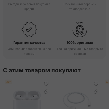
Выгодные условия покупки в
Собственный сервис и
кредит
техподдержка
Orange Field Double Tour Hapi Strap
Orange Single Tour Attelage Strap
Orange Single Tour Deployment Buckle Kilim Strap
Гарантия качества
100% оригинал
Rouge Grenat/Vermillon Single Tour Twill Jump Attelage
Strap
Официальная гарантия на все
Только оригинальные товары от
товары
брендов
Rouge Radieux Double Tour Attelage Strap
С этим товаром покупают
Rouge Radieux Single Tour Strap
Хит
Хи
Sun Single Tour Attelage Strap
Vert Mangrove Single Tour Attelage Strap
Vert Mangrove Single Tour Strap