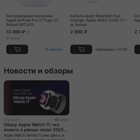
Vert Moyen/Noir Double Tour "Animaux Bandana" Attelage
Беспроводные наушники
Кабель Apple Magnetic Fast
Се
Animaux Bandana Strap
Apple AirPods Pro 2 (Type-C)
Charger Apple Watch (USB-C) 1
Ap
белый (MTJV3)
м, белый
13 990 ₽
2 990 ₽
2 
Vert Peppermint Single Tour Strap
17 490 ₽
В наличии
Самовывоз с 12.08
Новости и обзоры
07.10.2025
53056
Обзор Apple Watch 11: что
нового в умных часах 2025
года
Apple Watch Series 11 уже здесь, и