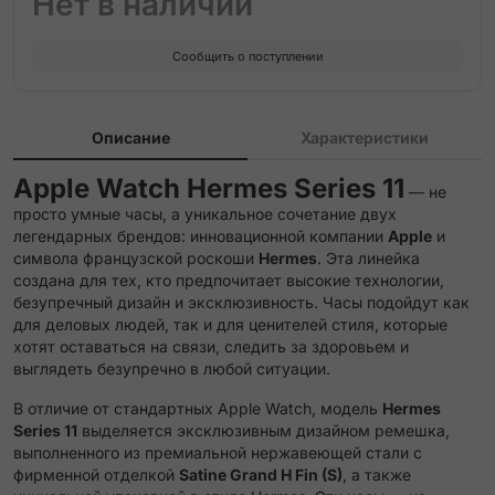
Нет в наличии
Etoupe Single Tour Attelage Strap
Сообщить о поступлении
Etoupe Single Tour Strap
Gold Double Tour Attelage Strap
Описание
Характеристики
Gold Double Tour Hapi Attelage Strap
Apple Watch Hermes Series 11
— не
просто умные часы, а уникальное сочетание двух
Gold Double Tour Hapi Strap
легендарных брендов: инновационной компании
Apple
и
символа французской роскоши
Hermes
. Эта линейка
Gold Single Tour Attelage Strap
создана для тех, кто предпочитает высокие технологии,
безупречный дизайн и эксклюзивность. Часы подойдут как
для деловых людей, так и для ценителей стиля, которые
Gold/Ecru Single Tour Toile H Strap
хотят оставаться на связи, следить за здоровьем и
выглядеть безупречно в любой ситуации.
Gris Single Tour Deployment Buckle Kilim Strap
В отличие от стандартных Apple Watch, модель
Hermes
Series 11
выделяется эксклюзивным дизайном ремешка,
Gris Single Tour Grand H Fin Strap
выполненного из премиальной нержавеющей стали с
фирменной отделкой
Satine Grand H Fin (S)
, а также
Gris Single Tour Grand H Strap