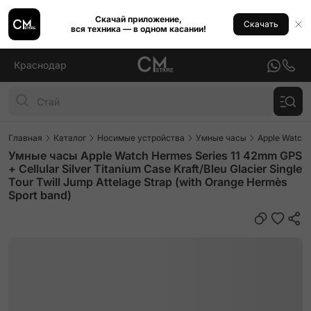
Скачай приложение,
Скачать
вся техника — в одном касании!
Краснодар
Главная
Каталог
Носимые устройства
Умные часы
Apple Watch
Умные часы Apple Watch Hermes Series 11 42mm GPS
+ Cellular Silver Titanium Case Kraft/Bleu Glacier Single
Tour Twill Jump Attelage Strap (with Orange Hermès
Sport band)