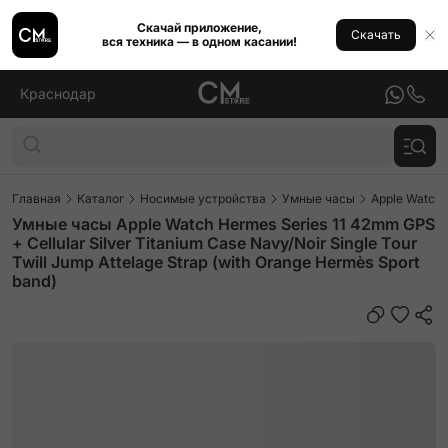
Скачай приложение,
Скачать
вся техника — в одном касании!
Краснодар
Главная
Каталог
Носимые устройства
Умные часы
Apple Watch
Умные часы Apple Watch Hermes Series 11 42mm GPS
+ Cellular Silver Titanium Case Navy/Noir Single Tour
Twill Jump Attelage Strap (with Orange Hermès Sport
band)