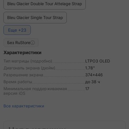
Bleu Glacier Double Tour Attelage Strap
Bleu Glacier Single Tour Strap
Еще +23
Bleu Lin Double Tour Attelage Strap
Без RuStore
Bleu Lin Single Tour Strap
Характеристики
Bleu Pastel Single Tour Deployment Buckle Kilim Strap
Тип матрицы (подробно)
LTPO3 OLED
Диагональ экрана (дюйм)
1.78"
Bleu du Nord/Noir Double Tour "Animaux Bandana"
Разрешение экрана
374x446
Attelage Animaux Bandana Strap
Время работы
до 38 ч
Минимальная поддерживаемая
17
Bordeaux Single Tour Deployment Buckle Kilim Strap
версия iOS
Craie Double Tour Hapi Strap
Все характеристики
Etoupe Double Tour Attelage Strap