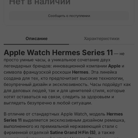
Нет в наличии
Etoupe Single Tour Attelage Strap
Сообщить о поступлении
Etoupe Single Tour Strap
Gold Double Tour Attelage Strap
Описание
Характеристики
Gold Double Tour Hapi Attelage Strap
Apple Watch Hermes Series 11
— не
просто умные часы, а уникальное сочетание двух
Gold Double Tour Hapi Strap
легендарных брендов: инновационной компании
Apple
и
символа французской роскоши
Hermes
. Эта линейка
Gold Single Tour Attelage Strap
создана для тех, кто предпочитает высокие технологии,
безупречный дизайн и эксклюзивность. Часы подойдут как
для деловых людей, так и для ценителей стиля, которые
Gold/Ecru Single Tour Toile H Strap
хотят оставаться на связи, следить за здоровьем и
выглядеть безупречно в любой ситуации.
Gris Single Tour Deployment Buckle Kilim Strap
В отличие от стандартных Apple Watch, модель
Hermes
Series 11
выделяется эксклюзивным дизайном ремешка,
Gris Single Tour Grand H Fin Strap
выполненного из премиальной нержавеющей стали с
фирменной отделкой
Satine Grand H Fin (S)
, а также
Gris Single Tour Grand H Strap