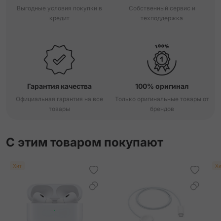
Выгодные условия покупки в
Собственный сервис и
кредит
техподдержка
Orange Field Double Tour Hapi Strap
Orange Single Tour Attelage Strap
Orange Single Tour Deployment Buckle Kilim Strap
Гарантия качества
100% оригинал
Rouge Grenat/Vermillon Single Tour Twill Jump Attelage
Strap
Официальная гарантия на все
Только оригинальные товары от
товары
брендов
Rouge Radieux Double Tour Attelage Strap
С этим товаром покупают
Rouge Radieux Single Tour Strap
Хит
Хи
Sun Single Tour Attelage Strap
Vert Mangrove Single Tour Attelage Strap
Vert Mangrove Single Tour Strap