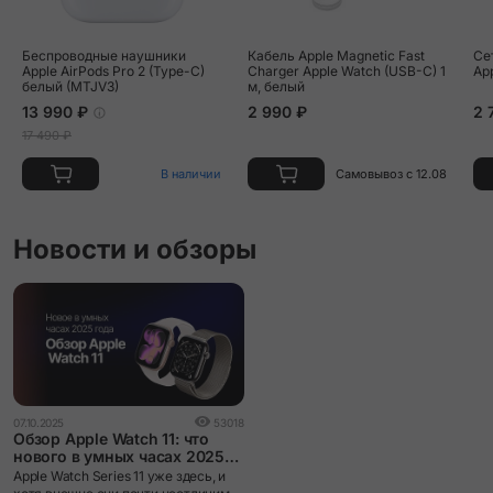
Vert Moyen/Noir Double Tour "Animaux Bandana" Attelage
Беспроводные наушники
Кабель Apple Magnetic Fast
Се
Animaux Bandana Strap
Apple AirPods Pro 2 (Type-C)
Charger Apple Watch (USB-C) 1
Ap
белый (MTJV3)
м, белый
13 990 ₽
2 990 ₽
2 
Vert Peppermint Single Tour Strap
17 490 ₽
В наличии
Самовывоз с 12.08
Новости и обзоры
07.10.2025
53018
Обзор Apple Watch 11: что
нового в умных часах 2025
года
Apple Watch Series 11 уже здесь, и