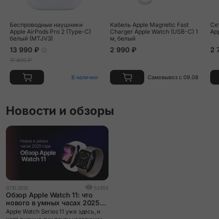
Vert Moyen/Noir Double Tour "Animaux Bandana" Attelage
Беспроводные наушники
Кабель Apple Magnetic Fast
Се
Animaux Bandana Strap
Apple AirPods Pro 2 (Type-C)
Charger Apple Watch (USB-C) 1
Ap
белый (MTJV3)
м, белый
13 990 ₽
2 990 ₽
2 
Vert Peppermint Single Tour Strap
17 490 ₽
В наличии
Самовывоз с 09.08
Новости и обзоры
07.10.2025
52455
Обзор Apple Watch 11: что
нового в умных часах 2025
года
Apple Watch Series 11 уже здесь, и