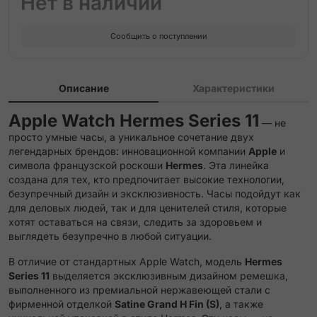
Нет в наличии
Etoupe Single Tour Attelage Strap
Сообщить о поступлении
Etoupe Single Tour Strap
Gold Double Tour Attelage Strap
Описание
Характеристики
Gold Double Tour Hapi Attelage Strap
Apple Watch Hermes Series 11
— не
просто умные часы, а уникальное сочетание двух
Gold Double Tour Hapi Strap
легендарных брендов: инновационной компании
Apple
и
символа французской роскоши
Hermes
. Эта линейка
Gold Single Tour Attelage Strap
создана для тех, кто предпочитает высокие технологии,
безупречный дизайн и эксклюзивность. Часы подойдут как
для деловых людей, так и для ценителей стиля, которые
Gold/Ecru Single Tour Toile H Strap
хотят оставаться на связи, следить за здоровьем и
выглядеть безупречно в любой ситуации.
Gris Single Tour Deployment Buckle Kilim Strap
В отличие от стандартных Apple Watch, модель
Hermes
Series 11
выделяется эксклюзивным дизайном ремешка,
Gris Single Tour Grand H Fin Strap
выполненного из премиальной нержавеющей стали с
фирменной отделкой
Satine Grand H Fin (S)
, а также
Gris Single Tour Grand H Strap