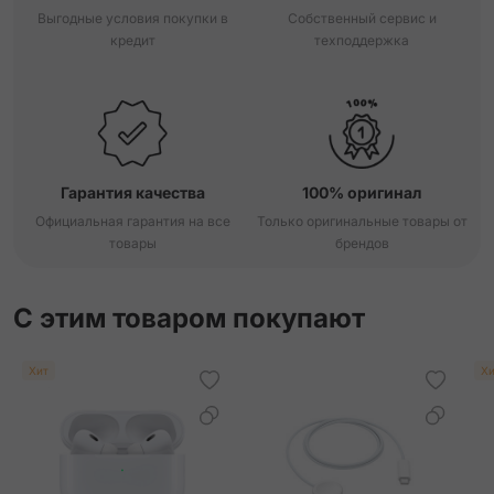
Выгодные условия покупки в
Собственный сервис и
кредит
техподдержка
Orange Field Double Tour Hapi Strap
Orange Single Tour Attelage Strap
Orange Single Tour Deployment Buckle Kilim Strap
Гарантия качества
100% оригинал
Rouge Grenat/Vermillon Single Tour Twill Jump Attelage
Strap
Официальная гарантия на все
Только оригинальные товары от
товары
брендов
Rouge Radieux Double Tour Attelage Strap
С этим товаром покупают
Rouge Radieux Single Tour Strap
Хит
Хи
Sun Single Tour Attelage Strap
Vert Mangrove Single Tour Attelage Strap
Vert Mangrove Single Tour Strap