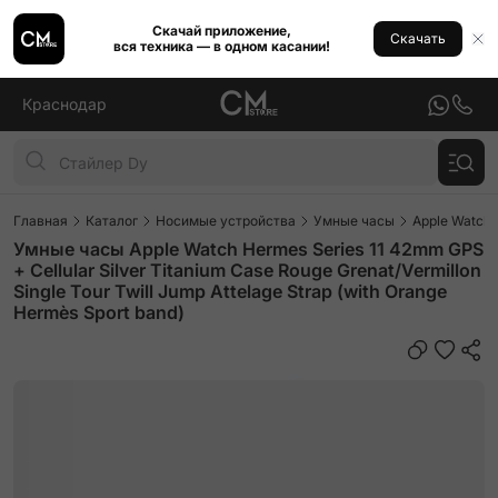
Скачай приложение,
Скачать
вся техника — в одном касании!
Краснодар
Главная
Каталог
Носимые устройства
Умные часы
Apple Watch
Умные часы Apple Watch Hermes Series 11 42mm GPS
+ Cellular Silver Titanium Case Rouge Grenat/Vermillon
Single Tour Twill Jump Attelage Strap (with Orange
Hermès Sport band)