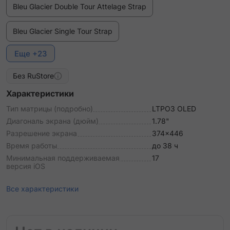
Bleu Glacier Double Tour Attelage Strap
Bleu Glacier Single Tour Strap
Еще +23
Bleu Lin Double Tour Attelage Strap
Без RuStore
Bleu Lin Single Tour Strap
Характеристики
Bleu Pastel Single Tour Deployment Buckle Kilim Strap
Тип матрицы (подробно)
LTPO3 OLED
Диагональ экрана (дюйм)
1.78"
Bleu du Nord/Noir Double Tour "Animaux Bandana"
Разрешение экрана
374x446
Attelage Animaux Bandana Strap
Время работы
до 38 ч
Минимальная поддерживаемая
17
Bordeaux Single Tour Deployment Buckle Kilim Strap
версия iOS
Craie Double Tour Hapi Strap
Все характеристики
Etoupe Double Tour Attelage Strap