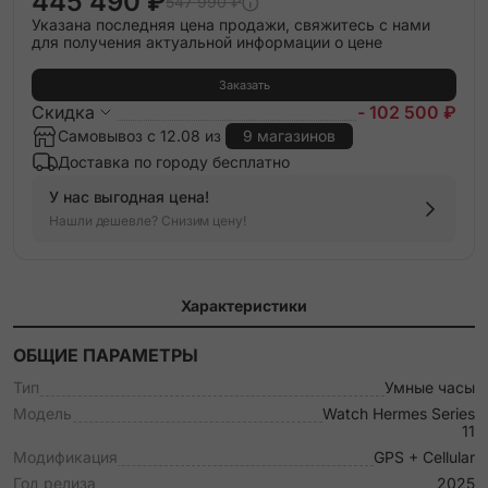
445 490 ₽
547 990 ₽
Указана последняя цена продажи, свяжитесь с нами
Noir Single Tour Clou de Selle Strap
для получения актуальной информации о цене
Заказать
Noir Single Tour Deployment Buckle Kilim Strap
Скидка
- 102 500 ₽
Самовывоз с 12.08 из
9 магазинов
Noir/Ecru Single Tour Toile H Strap
Доставка по городу бесплатно
Noir/Gris Bridon Lisere Single Tour Strap
У нас выгодная цена!
Нашли дешевле? Снизим цену!
Orange Single Tour Deployment Buckle Kilim Strap
Orange Single Tour Strap
Характеристики
Vert Mangrove Single Tour Strap
ОБЩИЕ ПАРАМЕТРЫ
Тип
Умные часы
Vert Peppermint Single Tour Strap
Модель
Watch Hermes Series
11
Модификация
GPS + Cellular
Год релиза
2025