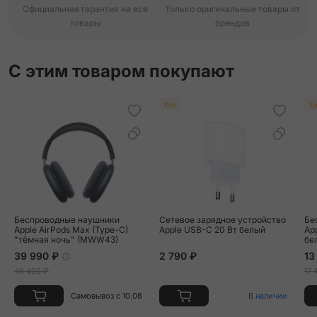
Официальная гарантия на все
Только оригинальные товары от
товары
брендов
С этим товаром покупают
Хит
Хи
Беспроводные наушники
Сетевое зарядное устройство
Бе
Apple AirPods Max (Type-C)
Apple USB-C 20 Вт белый
App
"тёмная ночь" (MWW43)
бе
39 990 ₽
2 790 ₽
13
49 490 ₽
17 
Самовывоз с 10.08
В наличии