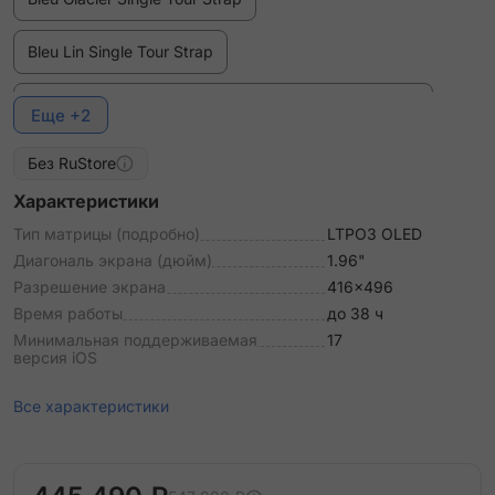
Bleu Lin Single Tour Strap
Bleu Pastel Single Tour Deployment Buckle Kilim Strap
Еще +2
Bordeaux Single Tour Deployment Buckle Kilim Strap
Без RuStore
Характеристики
Ebene Single Tour Deployment Buckle Strap
Тип матрицы (подробно)
LTPO3 OLED
Диагональ экрана (дюйм)
1.96"
Etoupe Single Tour Strap
Разрешение экрана
416x496
Время работы
до 38 ч
Fauve Single Tour Deployment Buckle Strap
Минимальная поддерживаемая
17
версия iOS
Gold/Ecru Single Tour Toile H Strap
Все характеристики
Gris Single Tour Deployment Buckle Kilim Strap
Gris Single Tour Grand H Strap