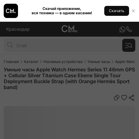
Скачай приложение,
Скачать
вся техника — в одном касании!
Краснодар
Главная
Каталог
Носимые устройства
Умные часы
Apple Watch
Умные часы Apple Watch Hermes Series 11 46mm GPS
+ Cellular Silver Titanium Case Ebene Single Tour
Deployment Buckle Strap (with Orange Hermès Sport
band)