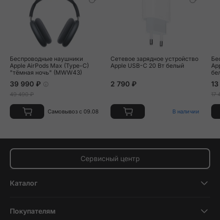
Беспроводные наушники
Сетевое зарядное устройство
Бе
Apple AirPods Max (Type-C)
Apple USB-C 20 Вт белый
App
"тёмная ночь" (MWW43)
бе
39 990 ₽
2 790 ₽
13
49 490 ₽
17 
Самовывоз с 09.08
В наличии
Сервисный центр
Каталог
Смартфоны
Покупателям
Планшеты