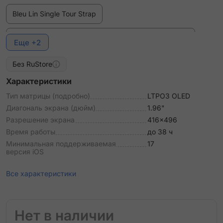
Bleu Lin Single Tour Strap
Bleu Pastel Single Tour Deployment Buckle Kilim Strap
Еще +2
Bordeaux Single Tour Deployment Buckle Kilim Strap
Без RuStore
Характеристики
Ebene Single Tour Deployment Buckle Strap
Тип матрицы (подробно)
LTPO3 OLED
Диагональ экрана (дюйм)
1.96"
Etoupe Single Tour Strap
Разрешение экрана
416x496
Время работы
до 38 ч
Fauve Single Tour Deployment Buckle Strap
Минимальная поддерживаемая
17
версия iOS
Gold/Ecru Single Tour Toile H Strap
Все характеристики
Gris Single Tour Deployment Buckle Kilim Strap
Gris Single Tour Grand H Strap
Нет в наличии