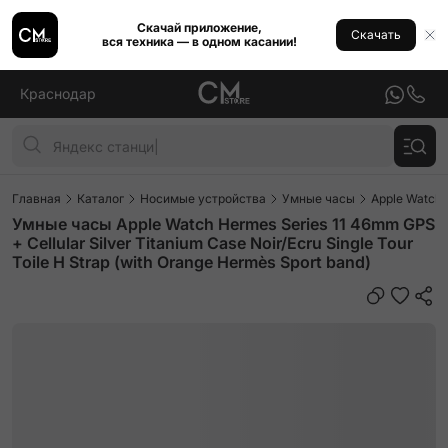
Скачай приложение,
Скачать
вся техника — в одном касании!
Краснодар
Главная
Каталог
Носимые устройства
Умные часы
Apple Watch
Умные часы Apple Watch Hermes Series 11 46mm GPS
+ Cellular Silver Titanium Case Noir/Ecru Single Tour
Toile H Strap (with Orange Hermès Sport band)