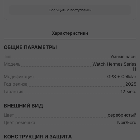
Noir Single Tour Clou de Selle Strap
Сообщить о поступлении
Noir Single Tour Deployment Buckle Kilim Strap
Характеристики
Noir/Ecru Single Tour Toile H Strap
ОБЩИЕ ПАРАМЕТРЫ
Noir/Gris Bridon Lisere Single Tour Strap
Тип
Умные часы
Модель
Watch Hermes Series
Orange Single Tour Deployment Buckle Kilim Strap
11
Модификация
GPS + Cellular
Orange Single Tour Strap
Год релиза
2025
Гарантия
12 мес.
Vert Mangrove Single Tour Strap
ВНЕШНИЙ ВИД
Vert Peppermint Single Tour Strap
Цвет
серебристый
Цвет ремешка
Noir/Ecru
КОНСТРУКЦИЯ И ЗАЩИТА