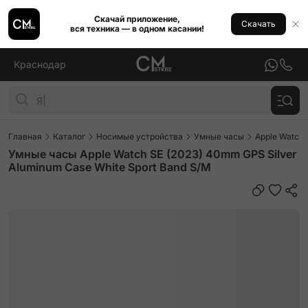
Скачай приложение,
Скачать
вся техника — в одном касании!
Краснодар
Главная
Каталог
Носимые устройства
Умные часы
Apple Watch
Умные часы Apple Watch SE (2023) 40mm GPS Silver
Aluminum Case White Sport Band S/M