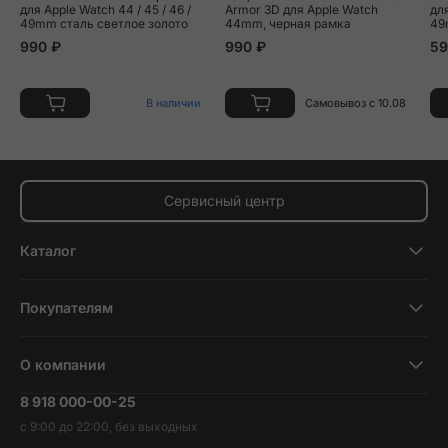
для Apple Watch 44 / 45 / 46 /
Armor 3D для Apple Watch
для
49mm сталь светлое золото
44mm, черная рамка
49
990 ₽
990 ₽
59
В наличии
Самовывоз с 10.08
Сервисный центр
Каталог
Смартфоны
Покупателям
Планшеты
Новости и обзоры
Ноутбуки и компьютеры
О компании
Акции
Умные часы и фитнесс-браслеты
8 918 000-00-25
Вакансии
Трейд-ин
Наушники и колонки
с 9:00 до 22:00, без выходных
Контакты
Гарантия и возврат
Продукция Dyson