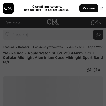
Скачай приложение,
Скачать
вся техника — в одном касании!
Краснодар
Главная
Каталог
Носимые устройства
Умные часы
Apple Watch
Умные часы Apple Watch SE (2023) 44mm GPS +
Cellular Midnight Aluminium Case Midnight Sport Band
M/L