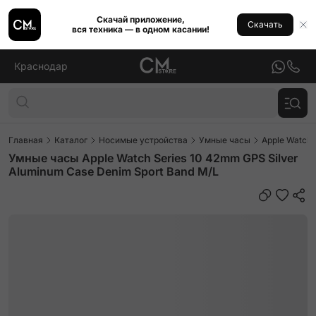
Скачай приложение,
Скачать
вся техника — в одном касании!
Краснодар
Главная
Каталог
Носимые устройства
Умные часы
Apple Watch
Умные часы Apple Watch Series 10 42mm GPS Silver
Aluminum Case Denim Sport Band M/L