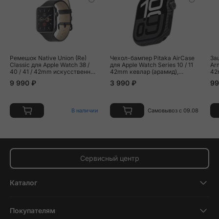
Ремешок Native Union (Re)
Чехол-бампер Pitaka AirCase
За
Classic для Apple Watch 38 /
для Apple Watch Series 10 / 11
Ar
40 / 41 / 42mm искусственная
42mm кевлар (арамид),
42
кожа чёрный
чёрно-серый (полоска)
9 990 ₽
3 990 ₽
99
В наличии
Самовывоз с 09.08
Сервисный центр
Каталог
Смартфоны
Покупателям
Планшеты