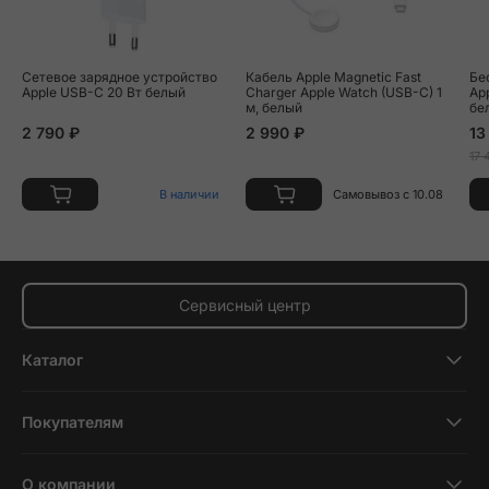
Сетевое зарядное устройство
Кабель Apple Magnetic Fast
Бе
Apple USB-C 20 Вт белый
Charger Apple Watch (USB-C) 1
App
м, белый
бе
2 790 ₽
2 990 ₽
13
17 
В наличии
Самовывоз с 10.08
Сервисный центр
Каталог
Смартфоны
Покупателям
Планшеты
Новости и обзоры
Ноутбуки и компьютеры
О компании