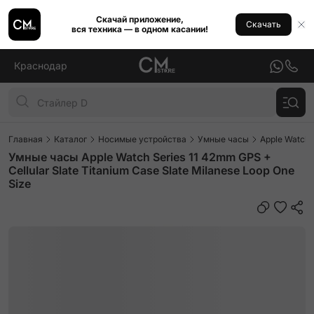
Скачай приложение,
Скачать
вся техника — в одном касании!
Краснодар
Главная
Каталог
Носимые устройства
Умные часы
Apple Watch
Умные часы Apple Watch Series 11 42mm GPS +
Cellular Slate Titanium Case Slate Milanese Loop One
Size