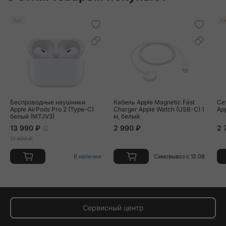
Хит
Хи
Беспроводные наушники
Кабель Apple Magnetic Fast
Се
Apple AirPods Pro 2 (Type-C)
Charger Apple Watch (USB-C) 1
Ap
белый (MTJV3)
м, белый
13 990 ₽
2 990 ₽
2 
17 490 ₽
В наличии
Самовывоз с 12.08
Сервисный центр