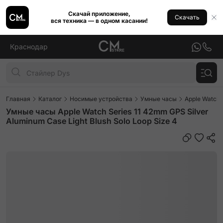
Скачай приложение,
Скачать
вся техника — в одном касании!
Краснодар
Главная
Каталог
Носимые устройства
Умные часы
Apple Watch
Умные часы Apple Watch Series 11 42mm GPS Silver
Aluminum Case Light Blush Solo Loop Size 4