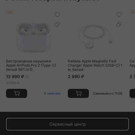
Хит
Хи
Беспроводные наушники
Кабель Apple Magnetic Fast
Се
Apple AirPods Pro 2 (Type-C)
Charger Apple Watch (USB-C) 1
Ap
белый (MTJV3)
м, белый
13 990 ₽
2 990 ₽
2 
17 490 ₽
В наличии
Самовывоз с 11.08
Сервисный центр