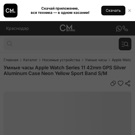
Скачай приложение,
Скачать
вся техника — в одном касании!
Краснодар
Главная
Каталог
Носимые устройства
Умные часы
Apple Watch
Умные часы Apple Watch Series 11 42mm GPS Silver
Aluminum Case Neon Yellow Sport Band S/M