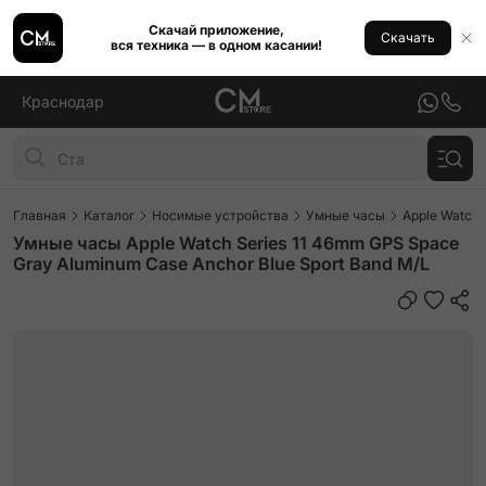
Скачай приложение,
Скачать
вся техника — в одном касании!
Краснодар
Главная
Каталог
Носимые устройства
Умные часы
Apple Watch
Умные часы Apple Watch Series 11 46mm GPS Space
Gray Aluminum Case Anchor Blue Sport Band M/L