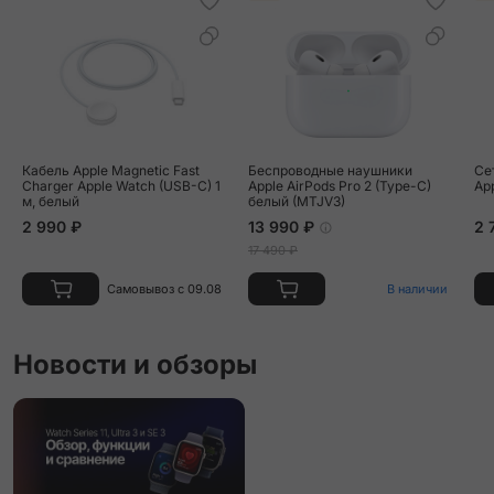
Кабель Apple Magnetic Fast
Беспроводные наушники
Се
Charger Apple Watch (USB-C) 1
Apple AirPods Pro 2 (Type-C)
Ap
м, белый
белый (MTJV3)
2 990 ₽
13 990 ₽
2 
17 490 ₽
Самовывоз с 09.08
В наличии
Новости и обзоры