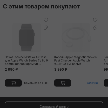
С этим товаром покупают
Чехол-бампер Pitaka AirCase
Кабель Apple Magnetic Woven
За
для Apple Watch Series 7 / 8 / 9
Fast Charger Apple Watch
Ar
45mm кевлар (арамид),
(USB-C) 1 м, белый
45
чёрно-серый (полоска)
2 990 ₽
3 990 ₽
99
Самовывоз с 10.08
В наличии
Сервисный центр