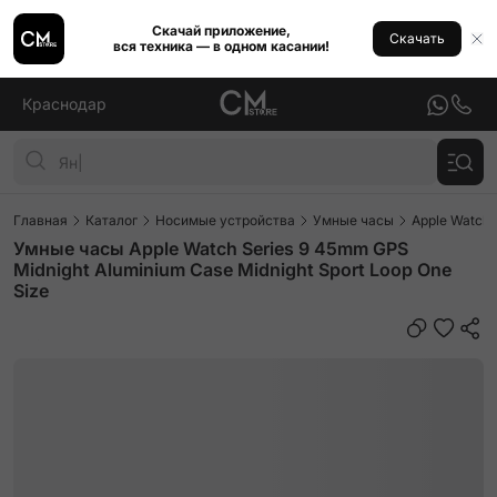
Скачай приложение,
Скачать
вся техника — в одном касании!
Краснодар
Главная
Каталог
Носимые устройства
Умные часы
Apple Watch
Умные часы Apple Watch Series 9 45mm GPS
Midnight Aluminium Case Midnight Sport Loop One
Size