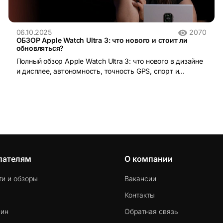
06.10.2025
2070
ОБЗОР Apple Watch Ultra 3: что нового и стоит ли
обновляться?
Полный обзор Apple Watch Ultra 3: что нового в дизайне
и дисплее, автономность, точность GPS, спорт и
здоровье. Стоит ли обновляться?
пателям
О компании
ти и обзоры
Вакансии
Контакты
-ин
Обратная связь