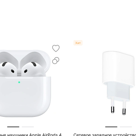
Хит
ые наушники Apple AirPods 4
Сетевое зарядное устройств