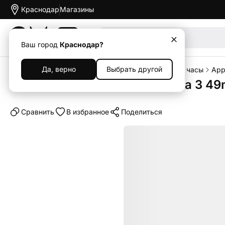
Краснодар
Магазины
Акции
Ваш город
Краснодар?
Да, верно
Выбрать другой
Главная
Каталог
Носимые устройства
Умные часы
App
Умные часы Apple Watch Ultra 3 49m
Cравнить
В избранное
Поделиться