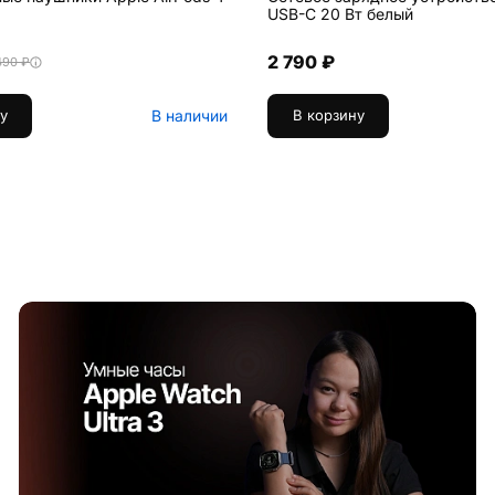
USB-C 20 Вт белый
2 790 ₽
490 ₽
В наличии
у
В корзину