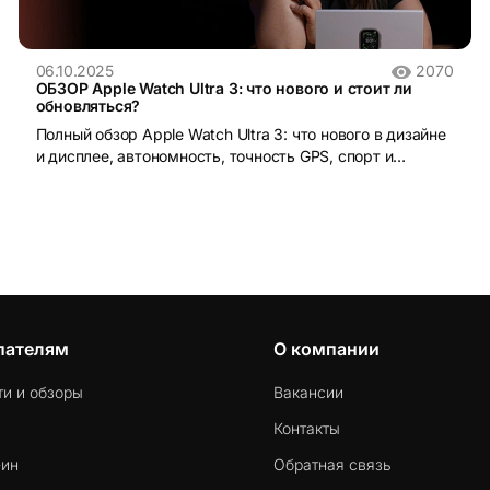
06.10.2025
2070
ОБЗОР Apple Watch Ultra 3: что нового и стоит ли
обновляться?
Полный обзор Apple Watch Ultra 3: что нового в дизайне
и дисплее, автономность, точность GPS, спорт и
здоровье. Стоит ли обновляться?
пателям
О компании
ти и обзоры
Вакансии
Контакты
-ин
Обратная связь