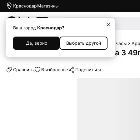
Краснодар
Магазины
Акции
Ваш город
Краснодар?
Да, верно
Выбрать другой
Главная
Каталог
Носимые устройства
Умные часы
App
Умные часы Apple Watch Ultra 3 49mm
Cравнить
В избранное
Поделиться