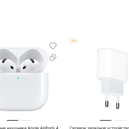
Хит
ые наушники Apple AirPods 4
Сетевое зарядное устройств