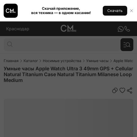
Скачай приложение,
Скачать
вся техника — в одном касании!
Краснодар
Главная
Каталог
Носимые устройства
Умные часы
Apple Watch
Умные часы Apple Watch Ultra 3 49mm GPS + Cellular
Natural Titanium Case Natural Titanium Milanese Loop
Medium