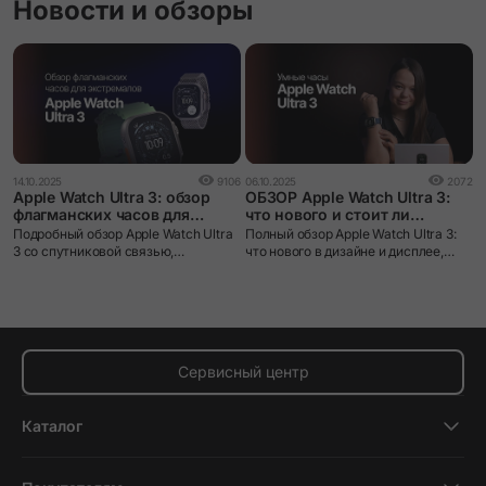
Новости и обзоры
14.10.2025
9106
06.10.2025
2072
Apple Watch Ultra 3: обзор
ОБЗОР Apple Watch Ultra 3:
флагманских часов для
что нового и стоит ли
экстремалов
обновляться?
Подробный обзор Apple Watch Ultra
Полный обзор Apple Watch Ultra 3:
3 со спутниковой связью,
что нового в дизайне и дисплее,
увеличенным экраном и 42 часами
автономность, точность GPS, спорт
автономности. Все нововведения!
и здоровье. Стоит ли обновляться?
Сервисный центр
Каталог
Смартфоны