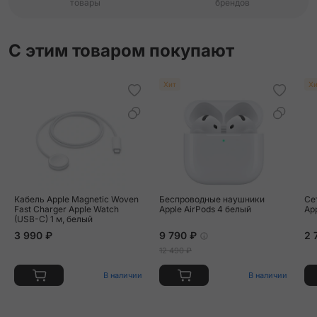
товары
брендов
С этим товаром покупают
Хит
Хи
Кабель Apple Magnetic Woven
Беспроводные наушники
Се
Fast Charger Apple Watch
Apple AirPods 4 белый
Ap
(USB-C) 1 м, белый
3 990 ₽
9 790 ₽
2 
12 490 ₽
В наличии
В наличии