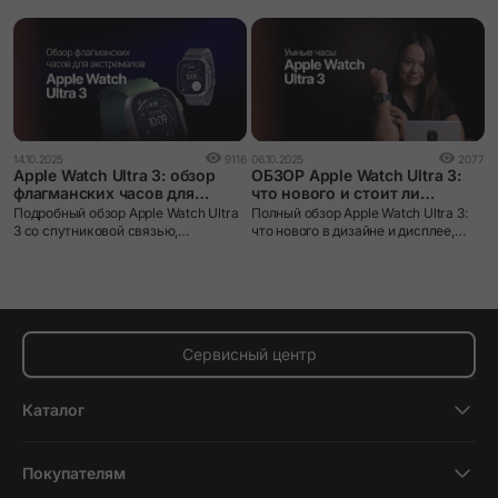
14.10.2025
9116
06.10.2025
2077
Apple Watch Ultra 3: обзор
ОБЗОР Apple Watch Ultra 3:
флагманских часов для
что нового и стоит ли
экстремалов
обновляться?
Подробный обзор Apple Watch Ultra
Полный обзор Apple Watch Ultra 3:
3 со спутниковой связью,
что нового в дизайне и дисплее,
увеличенным экраном и 42 часами
автономность, точность GPS, спорт
автономности. Все нововведения!
и здоровье. Стоит ли обновляться?
Сервисный центр
Каталог
Смартфоны
Покупателям
Планшеты