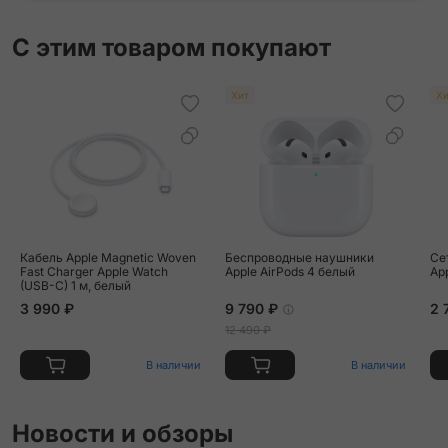
С этим товаром покупают
Хит
Хи
Кабель Apple Magnetic Woven
Беспроводные наушники
Се
Fast Charger Apple Watch
Apple AirPods 4 белый
Ap
(USB-C) 1 м, белый
3 990 ₽
9 790 ₽
2 
12 490 ₽
В наличии
В наличии
Новости и обзоры