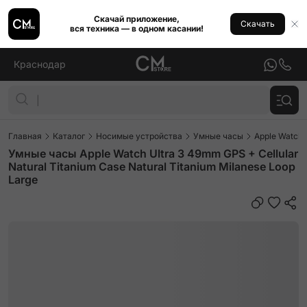
Скачай приложение,
Скачать
вся техника — в одном касании!
Краснодар
Главная
Каталог
Носимые устройства
Умные часы
Apple Watch
Умные часы Apple Watch Ultra 3 49mm GPS + Cellular
Natural Titanium Case Natural Titanium Milanese Loop
Large