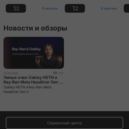
В наличии
В наличии
Новости и обзоры
24.04.2026
3117
Умные очки Oakley HSTN и
Ray-Ban Meta Headliner Gen 2:
сравниваем и выбираем.
Oakley HSTN и Ray-Ban Meta
Headliner Gen 2
Сервисный центр