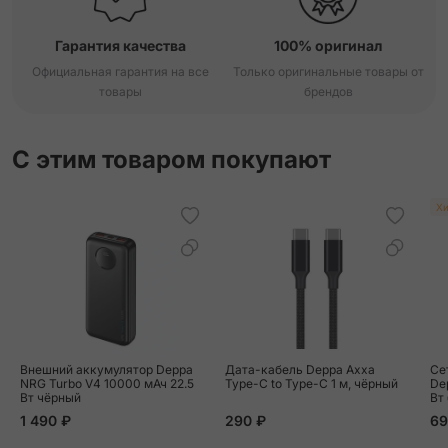
Гарантия качества
100% оригинал
Официальная гарантия на все
Только оригинальные товары от
товары
брендов
С этим товаром покупают
Хи
Внешний аккумулятор Deppa
Дата-кабель Deppa Axxa
Се
NRG Turbo V4 10000 мАч 22.5
Type-C to Type-C 1 м, чёрный
Dep
Вт чёрный
Вт
1 490 ₽
290 ₽
69