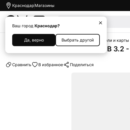
Краснодар
Магазины
Акции
Ваш город
Краснодар?
Да, верно
Выбрать другой
Главная
Каталог
Аксессуары
Флеш-накопители и карты
USB-флешка Philips 2-in-1 USB 3.2 
Cравнить
В избранное
Поделиться