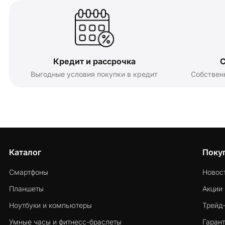
Кредит и рассрочка
С
Выгодные условия покупки в кредит
Собствен
Каталог
Поку
Смартфоны
Новос
Планшеты
Акции
Ноутбуки и компьютеры
Трейд
Умные часы и фитнесс-браслеты
Гарант