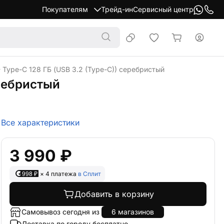
Покупателям
Трейд-ин
Сервисный центр
 - Type-C 128 ГБ (USB 3.2 (Type-C)) серебристый
еребристый
Все характеристики
3 990 ₽
998 ₽
× 4 платежа
в Сплит
Добавить в корзину
Самовывоз сегодня из
6 магазинов
Доставка по городу бесплатно