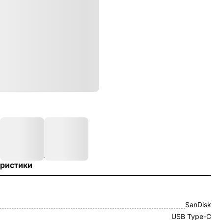
ристики
SanDisk
USB Type-C