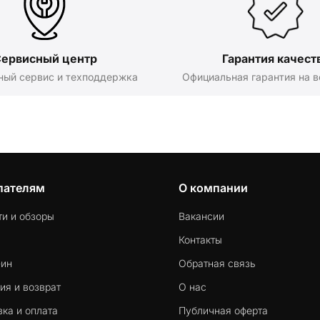
ервисный центр
Гарантия качест
ный сервис и техподдержка
Официальная гарантия на в
пателям
О компании
ти и обзоры
Вакансии
Контакты
-ин
Обратная связь
ия и возврат
О нас
ка и оплата
Публичная оферта