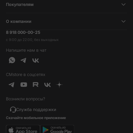
Покупателям
Планшеты
Новости и обзоры
Ноутбуки и компьютеры
О компании
Акции
Умные часы и фитнесс-браслеты
8 918 000-00-25
Вакансии
Трейд-ин
Наушники и колонки
с 9:00 до 22:00, без выходных
Контакты
Гарантия и возврат
Продукция Dyson
Напишите нам в чат
Обратная связь
Доставка и оплата
Гейминг
О нас
Кредит и рассрочка
Гаджеты
Публичная оферта
Вопросы и ответы
Услуги и софт
CMstore в соцсетях
Политика конфиденциальности
Карта сайта
Идеи подарков
Новинки
Возникли вопросы?
Товары дня
Выгодные комплекты
Служба поддержки
Скачайте мобильное приложение
Хиты продаж
Уценка