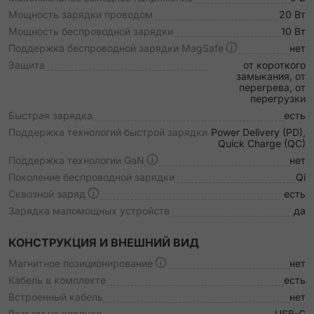
Мощность зарядки проводом
20 Вт
Мощность беспроводной зарядки
10 Вт
Поддержка беспроводной зарядки MagSafe
нет
Защита
от короткого
замыкания, от
перегрева, от
перегрузки
Быстрая зарядка
есть
Поддержка технологий быстрой зарядки
Power Delivery (PD),
Quick Charge (QC)
Поддержка технологии GaN
нет
Поколение беспроводной зарядки
Qi
Сквозной заряд
есть
Зарядка маломощных устройств
да
КОНСТРУКЦИЯ И ВНЕШНИЙ ВИД
Магнитное позиционирование
нет
Кабель в комплекте
есть
Встроенный кабель
нет
Разъем на корпусе
USB-C