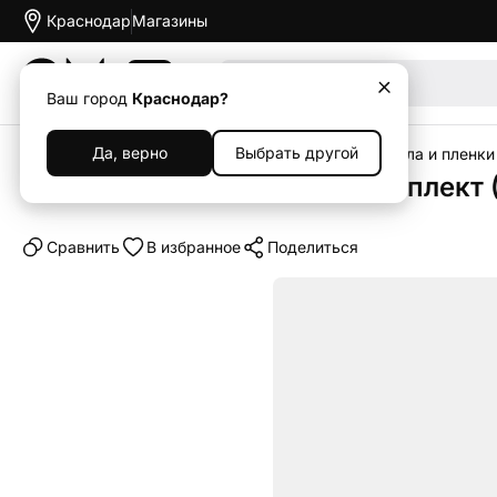
Краснодар
Магазины
Акции
Ваш город
Краснодар?
Да, верно
Выбрать другой
Главная
Каталог
Аксессуары
Защитные стекла и пленки
Защитная пленка Mocoll комплект (5
Cравнить
В избранное
Поделиться