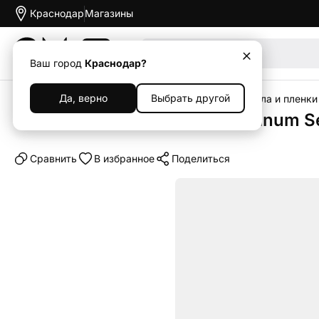
Краснодар
Магазины
Акции
Ваш город
Краснодар?
Да, верно
Выбрать другой
Главная
Каталог
Аксессуары
Защитные стекла и пленки
Защитная плёнка Mocoll Platinum Se
Cравнить
В избранное
Поделиться