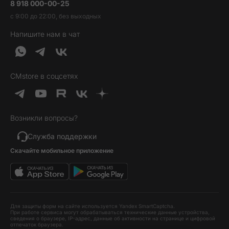
8 918 000-00-25
Вакансии
Трейд-ин
Наушники и колонки
с 9:00 до 22:00, без выходных
Контакты
Гарантия и возврат
Продукция Dyson
Напишите нам в чат
Обратная связь
Доставка и оплата
Гейминг
О нас
Кредит и рассрочка
Гаджеты
Публичная оферта
Вопросы и ответы
Услуги и софт
CMstore в соцсетях
Политика конфиденциальности
Карта сайта
Идеи подарков
Новинки
Возникли вопросы?
Товары дня
Выгодные комплекты
Служба поддержки
Скачайте мобильное приложение
Хиты продаж
Уценка
Для защиты форм на сайте используется Yandex SmartCaptcha.
При работе сервиса могут обрабатываться технические данные устройства,
сведения о браузере, IP-адрес, данные об активности на странице и цифровой
отпечаток браузера.