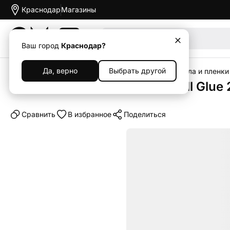
Краснодар
Магазины
Акции
Ваш город
Краснодар?
Да, верно
Выбрать другой
Главная
Каталог
Аксессуары
Защитные стекла и пленки
Защитное стекло Borasco Full Glue 2
Cравнить
В избранное
Поделиться