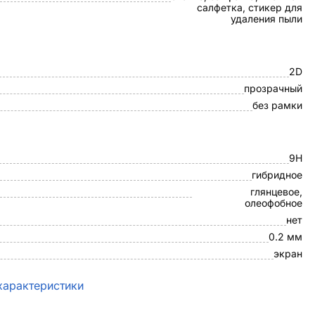
салфетка, стикер для
удаления пыли
2D
прозрачный
без рамки
9H
гибридное
глянцевое,
олеофобное
нет
0.2 мм
экран
характеристики