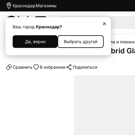
Краснодар
Магазины
Акции
Ваш город
Краснодар?
Да, верно
Выбрать другой
Главная
Каталог
Аксессуары
Защитные стекла и пленки
Защитное стекло Borasco Hybrid Glass
Cравнить
В избранное
Поделиться