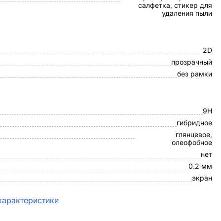
салфетка, стикер для
удаления пыли
2D
прозрачный
без рамки
9H
гибридное
глянцевое,
олеофобное
нет
0.2 мм
экран
характеристики