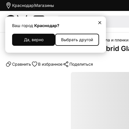
Краснодар
Магазины
Акции
Ваш город
Краснодар?
Да, верно
Выбрать другой
Главная
Каталог
Аксессуары
Защитные стекла и пленки
Защитное стекло Borasco Hybrid Glas
Cравнить
В избранное
Поделиться