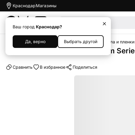
Краснодар
Магазины
Акции
Ваш город
Краснодар?
Да, верно
Выбрать другой
Главная
Каталог
Аксессуары
Защитные стекла и пленки
Защитное стекло Mocoll Gram Serie
Cравнить
В избранное
Поделиться