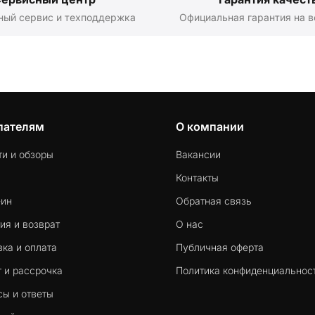
ный сервис и техподдержка
Официальная гарантия на в
пателям
О компании
ти и обзоры
Вакансии
Контакты
-ин
Обратная связь
ия и возврат
О нас
ка и оплата
Публичная оферта
 и рассрочка
Политика конфиденциальнос
сы и ответы