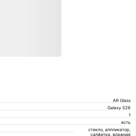
ристики
Otao
AR Glass
Galaxy S26
1
есть
стекло, аппликатор,
салфетка, влажная