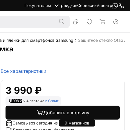
Покупателям
Трейд-ин
Сервисный центр
а и плёнки для смартфонов Samsung
Защитное стекло Otao AR
амка
Все характеристики
3 990 ₽
998 ₽
× 4 платежа
в Сплит
Добавить в корзину
Самовывоз сегодня из
9 магазинов
Доставка по городу бесплатно
Доставка Яндекс Go за 3 часа