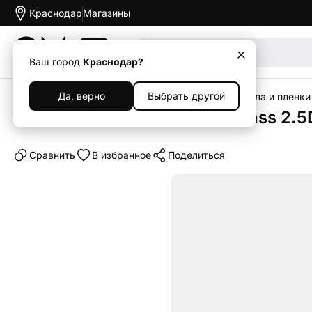
Краснодар
Магазины
Акции
Ваш город
Краснодар?
Да, верно
Выбрать другой
Главная
Каталог
Аксессуары
Защитные стекла и пленки
Защитное стекло Otao AR Glass 2.5
Cравнить
В избранное
Поделиться