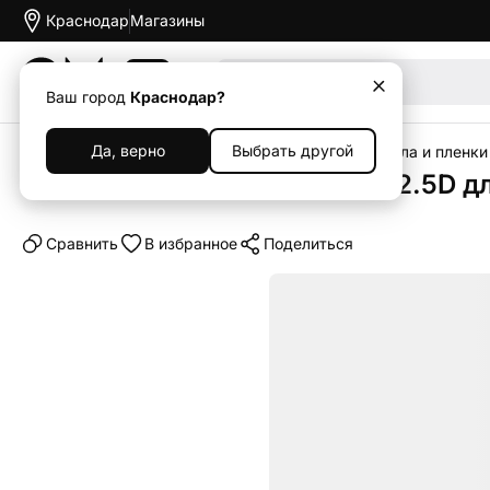
Краснодар
Магазины
Акции
Ваш город
Краснодар?
Да, верно
Выбрать другой
Главная
Каталог
Аксессуары
Защитные стекла и пленки
Защитное стекло Otao Clear 2.5D д
Cравнить
В избранное
Поделиться