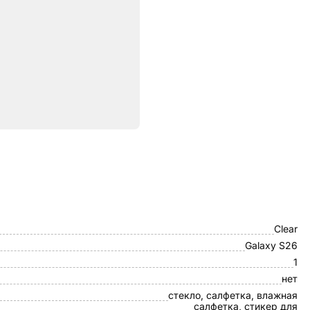
ристики
Otao
Clear
Galaxy S26
1
нет
стекло, салфетка, влажная
салфетка, стикер для