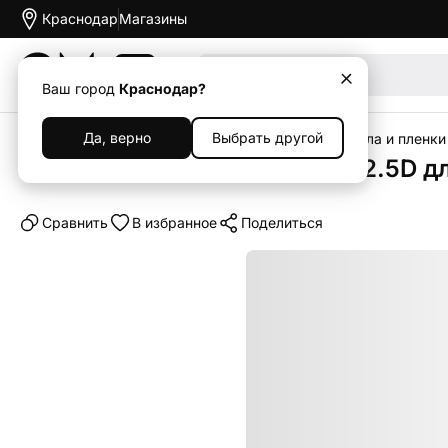
Краснодар
Магазины
Акции
Ваш город
Краснодар?
Да, верно
Выбрать другой
Главная
Каталог
Аксессуары
Защитные стекла и пленки
Защитное стекло Otao Clear 2.5D д
Cравнить
В избранное
Поделиться