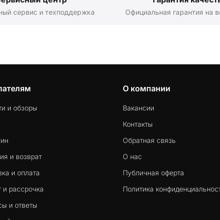
ный сервис и техподдержка
Официальная гарантия на в
пателям
О компании
ти и обзоры
Вакансии
Контакты
-ин
Обратная связь
ия и возврат
О нас
ка и оплата
Публичная оферта
 и рассрочка
Политика конфиденциальнос
сы и ответы