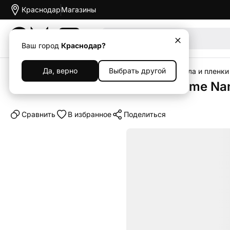
Краснодар
Магазины
Акции
Ваш город
Краснодар?
Да, верно
Выбрать другой
Главная
Каталог
Аксессуары
Защитные стекла и пленки
Защитное стекло uBear Extreme Nan
Cравнить
В избранное
Поделиться