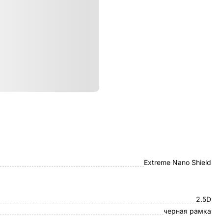
ристики
uBear
Extreme Nano Shield
2.5D
черная рамка