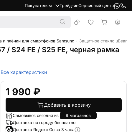
Покупателям
Трейд-ин
Сервисный центр
а и плёнки для смартфонов Samsung
Защитное стекло uBear Ex
 / S24 FE / S25 FE, черная рамка
Все характеристики
1 990 ₽
Добавить в корзину
Самовывоз сегодня из
9 магазинов
Доставка по городу бесплатно
Доставка Яндекс Go за 3 часа