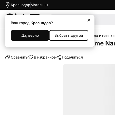
Краснодар
Магазины
Акции
Ваш город
Краснодар?
Да, верно
Выбрать другой
Главная
Каталог
Аксессуары
Защитные стекла и пленки
Защитное стекло uBear Extreme Nan
Cравнить
В избранное
Поделиться