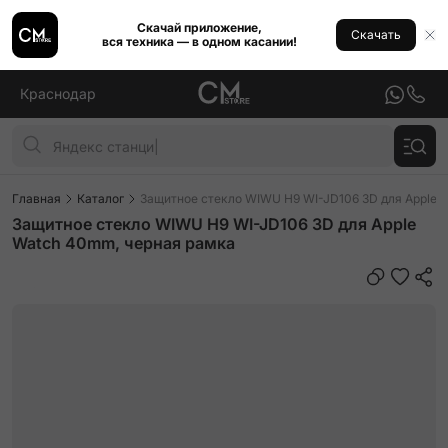
Скачай приложение,
Скачать
вся техника — в одном касании!
Краснодар
Главная
Каталог
Защитное стекло WIWU H9 WI-JD106 3D для Apple 
Защитное стекло WIWU H9 WI-JD106 3D для Apple
Watch 40mm, черная рамка