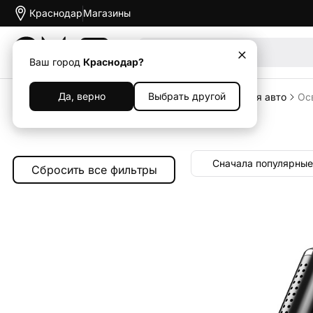
Краснодар
Магазины
Акции
Ваш город
Краснодар?
Да, верно
Выбрать другой
Главная
Каталог
Аксессуары
Аксессуары для авто
Ос
Освежители в машину
Сначала популярные