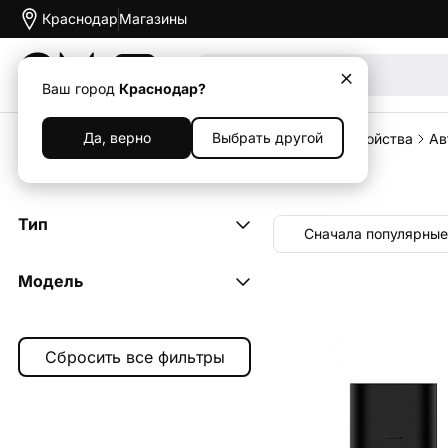
Краснодар
Магазины
Акции
Ваш город
Краснодар?
Да, верно
Выбрать другой
Главная
Каталог
Аксессуары
Зарядные устройства
Ав
Прочие АЗУ блоки питания
Тип
Сначала популярные
Автомобильное зарядное
Модель
устройство
1
Разветвитель
roidmi dual port
1
прикуривателя
1
v3 mini
1