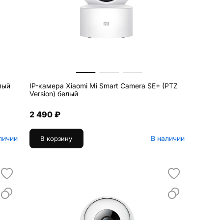
лый
IP-камера Xiaomi Mi Smart Camera SE+ (PTZ
Version) белый
2 490 ₽
личии
В наличии
В корзину