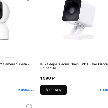
rt Camera 2 белый
IP-камера Xiaomi Chain Link Hualai Xiaof
2K белый
1 990 ₽
В наличии
В на
В корзину