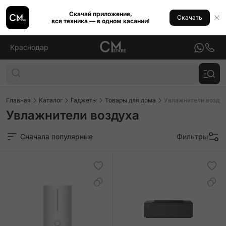
Скачай приложение,
Скачать
вся техника — в одном касании!
Краснодар
Главная
Каталог
Гаджеты
Товары для дома
Увлажнители возду
Увлажнители воздуха
Сначала популярные
Фильтры