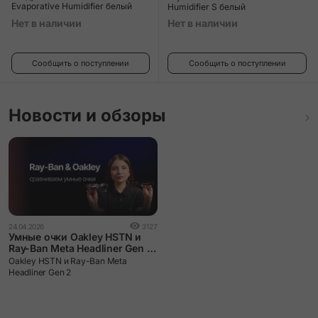
Evaporative Humidifier белый
Humidifier S белый
Нет в наличии
Нет в наличии
Сообщить о поступлении
Сообщить о поступлении
Новости и обзоры
24.04.2026
3127
Умные очки Oakley HSTN и
Ray-Ban Meta Headliner Gen 2:
сравниваем и выбираем.
Oakley HSTN и Ray-Ban Meta
Headliner Gen 2