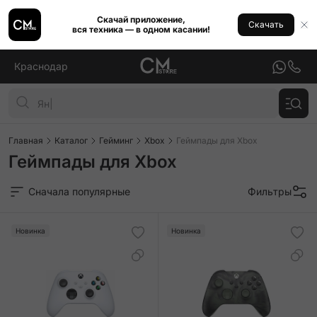
Скачай приложение,
Скачать
вся техника — в одном касании!
Краснодар
Главная
Каталог
Гейминг
Xbox
Геймпады для Xbox
Геймпады для Xbox
Сначала популярные
Фильтры
Новинка
Новинка