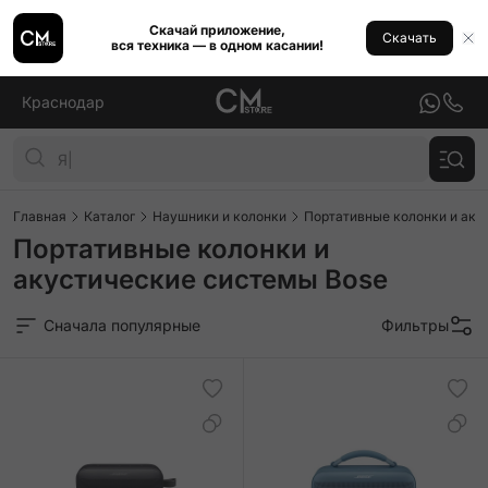
Скачай приложение,
Скачать
вся техника — в одном касании!
Краснодар
Главная
Каталог
Наушники и колонки
Портативные колонки и аку
Портативные колонки и
акустические системы Bose
Сначала популярные
Фильтры