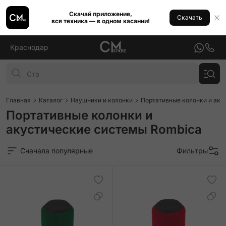
Скачай приложение,
Скачать
вся техника — в одном касании!
Краснодар
Главная
Каталог
Наушники и колонки
Портативные колонки и аку
Портативные колонки и
акустические системы Rombica
Сначала популярные
Фильтры