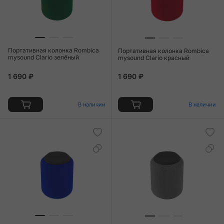
Портативная колонка Rombica
Портативная колонка Rombica
mysound Clario зелёный
mysound Clario красный
1 690 ₽
1 690 ₽
В наличии
В наличии