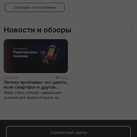
Сообщить о поступлении
Новости и обзоры
29.07.2025
4353
Летние проблемы: что делать,
если смартфон и другая
техника перегрелись на
Жара, пляж, солнце – идеальные
пляже?
условия для нашего отдыха, но
настоящий стресс для электроники.
Многие берут смартфоны,
планшеты, ноутбуки и другие
устройства на пляж, а потом
удивляются, почему техника
начинает тормозить или внезапно
отключается. Чаще всего причина –
Сервисный центр
перегрев. В этой статье простыми