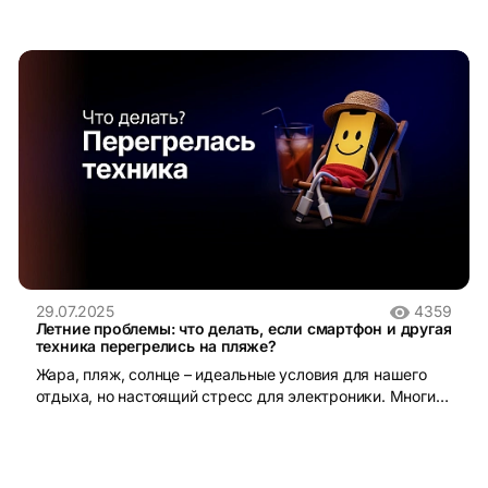
29.07.2025
4359
Летние проблемы: что делать, если смартфон и другая
техника перегрелись на пляже?
Жара, пляж, солнце – идеальные условия для нашего
отдыха, но настоящий стресс для электроники. Многие
берут смартфоны, планшеты, ноутбуки и другие
устройства на пляж, а потом удивляются, почему
техника начинает тормозить или внезапно отключается.
Чаще всего причина – перегрев. В этой статье