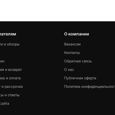
простыми словами объясним, почему устройства
перегреваются на солнце, чем это может грозить и как
правильно охладить смартфон (а заодно и другие
устройства вроде камер, наушников или часов), если
он раскалился под пляжным солнцем.
пателям
О компании
ти и обзоры
Вакансии
Контакты
-ин
Обратная связь
ия и возврат
О нас
ка и оплата
Публичная оферта
 и рассрочка
Политика конфиденциальнос
сы и ответы
сайта