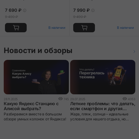
7 690 ₽
7 990 ₽
9 490 ₽
9 490 ₽
В наличии
В наличии
Новости и обзоры
0
28.11.2025
745
29.07.2025
4353
К
Какую Яндекс Станцию с
Летние проблемы: что делать,
Алисой выбрать?
если смартфон и другая
техника перегрелись на
М
Разбираемся вместе в большом
Жара, пляж, солнце – идеальные
пляже?
а
обзоре умных колонок от Яндекса!
условия для нашего отдыха, но
Я
настоящий стресс для электроники.
г
Многие берут смартфоны,
а
планшеты, ноутбуки и другие
к
устройства на пляж, а потом