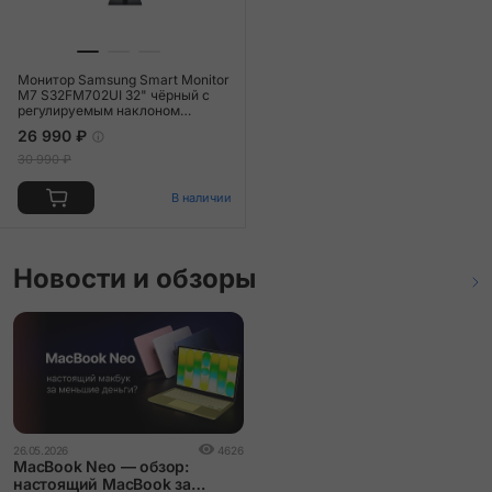
Монитор Samsung Smart Monitor
M7 S32FM702UI 32" чёрный с
регулируемым наклоном
(LS32FM702UIXCI)
26 990 ₽
30 990 ₽
В наличии
Новости и обзоры
26.05.2026
4626
MacBook Neo — обзор:
настоящий MacBook за