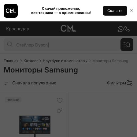
Скачай приложение,
Скачать
вся техника — в одном касании!
Краснодар
Главная
Каталог
Ноутбуки и компьютеры
Мониторы Samsung
Мониторы Samsung
Сначала популярные
Фильтры
Новинка