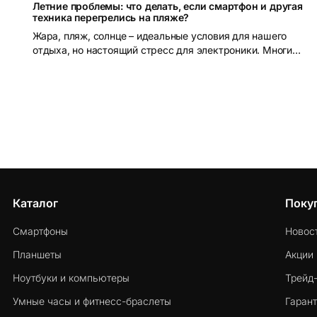
Летние проблемы: что делать, если смартфон и другая
техника перегрелись на пляже?
Жара, пляж, солнце – идеальные условия для нашего
отдыха, но настоящий стресс для электроники. Многие
берут смартфоны, планшеты, ноутбуки и другие
устройства на пляж, а потом удивляются, почему
техника начинает тормозить или внезапно отключается.
Чаще всего причина – перегрев. В этой статье
простыми словами объясним, почему устройства
перегреваются на солнце, чем это может грозить и как
правильно охладить смартфон (а заодно и другие
устройства вроде камер, наушников или часов), если
он раскалился под пляжным солнцем.
Каталог
Поку
Смартфоны
Новос
Планшеты
Акции
Ноутбуки и компьютеры
Трейд
Умные часы и фитнесс-браслеты
Гарант